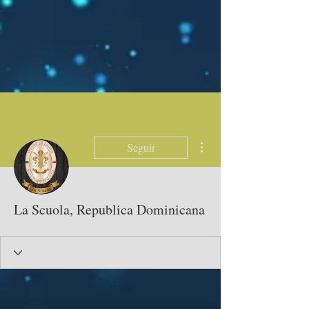
Más acciones
Seguir
La Scuola, Republica Dominicana