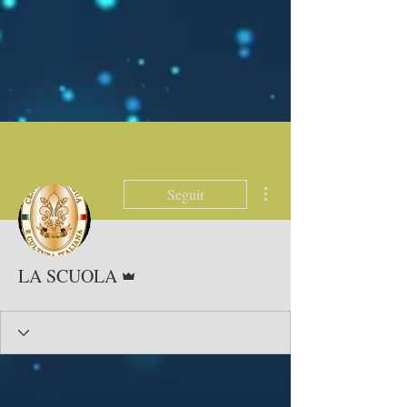
Más acciones
Seguir
Administrador
LA SCUOLA