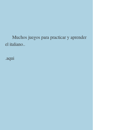
      Muchos juegos para practicar y aprender 
el italiano..
.aqui 